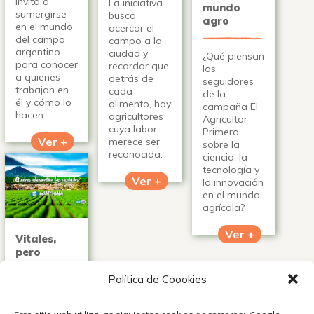
invita a
La iniciativa
mundo
sumergirse
busca
agro
en el mundo
acercar el
del campo
campo a la
argentino
ciudad y
¿Qué piensan
para conocer
recordar que,
los
a quienes
detrás de
seguidores
trabajan en
cada
de la
él y cómo lo
alimento, hay
campaña El
hacen.
agricultores
Agricultor
cuya labor
Primero
Ver +
merece ser
sobre la
reconocida.
ciencia, la
tecnología y
Ver +
la innovación
en el mundo
agrícola?
Ver +
Vitales,
pero
invisibles,
así son los
Política de Coookies
agricultores
guatemaltecos