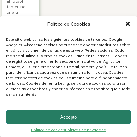
El fútbol
femenino
une a
Latinoamérica,
y cada país
Política de Coookies
celebra sus
goles con
Este sitio web utiliza las siguientes cookies de terceros: Google
sabores que
Analytics: Almacena cookies para poder elaborar estadísticas sobre
cuentan su
el tráfico y volumen de visitas de esta web. Redes sociales: Cada
historia.
red social utiliza sus propias cookies. También utilizamos: Cookies
de registro: se generan en la sección de Iniciativa del Agricultor
Ver +
Primero, el usuario proporciona su email, nombre y país. Se utilizan
para identificarlos cada vez que se suman a la iniciativa. Cookies
técnicas: se trata de cookies de uso interno para el funcionamiento
de la web. Cookies de remarketing: se trata de cookies para crear
audiencias específicas y enviarles información específica que pueda
ser de su interés.
Accepto
Política de cookies
Políticas de privacidad