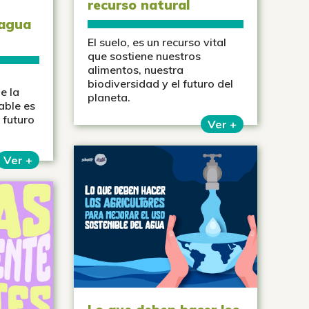
recurso natural
 agua
El suelo, es un recurso vital
que sostiene nuestros
alimentos, nuestra
biodiversidad y el futuro del
e la
planeta.
able es
 futuro
Ver +
Ver +