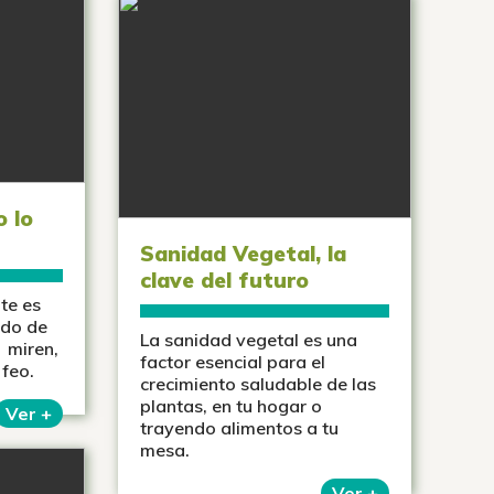
o lo
Sanidad Vegetal, la
clave del futuro
te es
ndo de
La sanidad vegetal es una
e miren,
factor esencial para el
 feo.
crecimiento saludable de las
plantas, en tu hogar o
Ver +
trayendo alimentos a tu
mesa.
Ver +