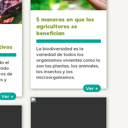
5 maneras en que los
agricultores se
benefician
tivos
La biodiversidad es la
variedad de todos los
organismos vivientes como lo
do el
son las plantas, los animales,
nido
los insectos y los
vos de
microorganismos.
s y
Ver +
Ver +