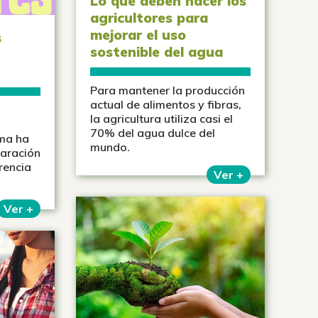
Lo que deben hacer los
agricultores para
mejorar el uso
s
sostenible del agua
Para mantener la producción
actual de alimentos y fibras,
la agricultura utiliza casi el
70% del agua dulce del
ma ha
mundo.
paración
rencia
Ver +
Ver +