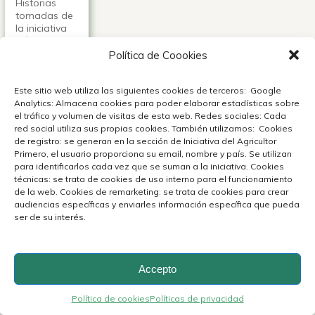
Historias
tomadas de
la iniciativa
“Líderes de
la Ruralidad
Política de Coookies
de las
Américas”
Este sitio web utiliza las siguientes cookies de terceros: Google
una iniciativa
Analytics: Almacena cookies para poder elaborar estadísticas sobre
del IICA para
el tráfico y volumen de visitas de esta web. Redes sociales: Cada
apoyar a los
red social utiliza sus propias cookies. También utilizamos: Cookies
agricultores.
de registro: se generan en la sección de Iniciativa del Agricultor
Primero, el usuario proporciona su email, nombre y país. Se utilizan
Ver +
para identificarlos cada vez que se suman a la iniciativa. Cookies
técnicas: se trata de cookies de uso interno para el funcionamiento
de la web. Cookies de remarketing: se trata de cookies para crear
audiencias específicas y enviarles información específica que pueda
ser de su interés.
Accepto
Política de cookies
Políticas de privacidad