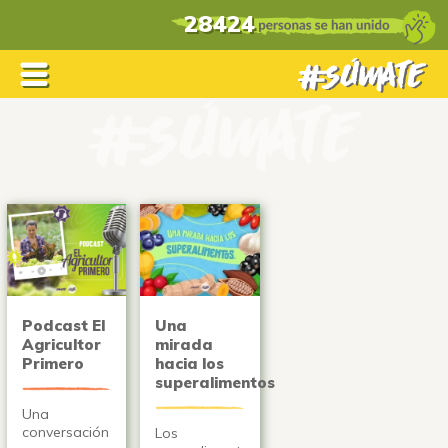
28424
Podcast El
Una
Agricultor
mirada
Primero
hacia los
superalimentos
Una
conversación
Los