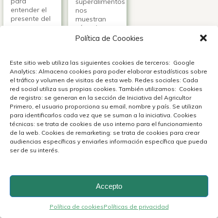
para
superalimentos
entender el
nos
presente del
muestran
agro y
cómo la
escuchar las
nutrición y el
Política de Coookies
voces que
trabajo
están
agrícola se
construyendo
unen para
Este sitio web utiliza las siguientes cookies de terceros: Google
su futuro en
impulsar una
Analytics: Almacena cookies para poder elaborar estadísticas sobre
América
alimentación
el tráfico y volumen de visitas de esta web. Redes sociales: Cada
Latina.
más
red social utiliza sus propias cookies. También utilizamos: Cookies
consciente.
de registro: se generan en la sección de Iniciativa del Agricultor
Ver +
Primero, el usuario proporciona su email, nombre y país. Se utilizan
para identificarlos cada vez que se suman a la iniciativa. Cookies
Ver +
técnicas: se trata de cookies de uso interno para el funcionamiento
de la web. Cookies de remarketing: se trata de cookies para crear
audiencias específicas y enviarles información específica que pueda
ser de su interés.
Accepto
Política de cookies
Políticas de privacidad