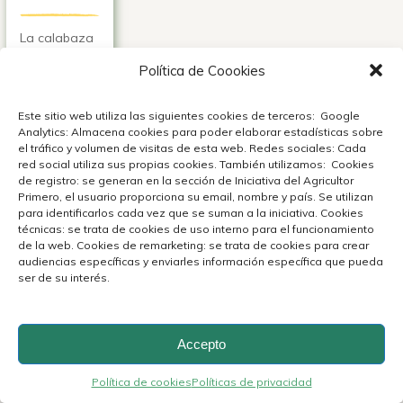
La calabaza
es un tesoro
Política de Coookies
agrícola de
América: rica
en nutrientes,
Este sitio web utiliza las siguientes cookies de terceros: Google
versátil en la
Analytics: Almacena cookies para poder elaborar estadísticas sobre
cocina y
el tráfico y volumen de visitas de esta web. Redes sociales: Cada
protagonista
red social utiliza sus propias cookies. También utilizamos: Cookies
de una
de registro: se generan en la sección de Iniciativa del Agricultor
historia que
Primero, el usuario proporciona su email, nombre y país. Se utilizan
sigue
para identificarlos cada vez que se suman a la iniciativa. Cookies
creciendo.
técnicas: se trata de cookies de uso interno para el funcionamiento
de la web. Cookies de remarketing: se trata de cookies para crear
Ver +
audiencias específicas y enviarles información específica que pueda
ser de su interés.
Accepto
Política de cookies
Políticas de privacidad