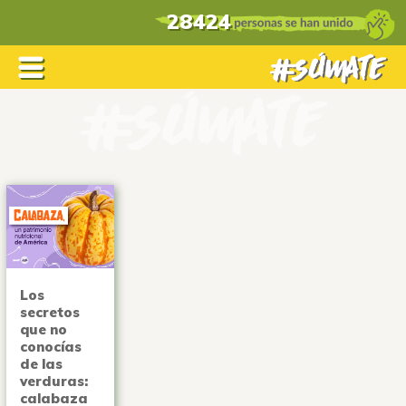
28424
Los
secretos
que no
conocías
de las
verduras:
calabaza