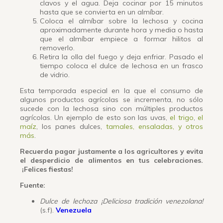
clavos y el agua. Deja cocinar por 15 minutos
hasta que se convierta en un almíbar.
Coloca el almíbar sobre la lechosa y cocina
aproximadamente durante hora y media o hasta
que el almíbar empiece a formar hilitos al
removerlo.
Retira la olla del fuego y deja enfriar. Pasado el
tiempo coloca el dulce de lechosa en un frasco
de vidrio.
Esta temporada especial en la que el consumo de
algunos productos agrícolas se incrementa, no sólo
sucede con la lechosa sino con múltiples productos
agrícolas. Un ejemplo de esto son las uvas,
el trigo
,
el
maíz
, los panes dulces,
tamales, ensaladas, y otros
más
.
Recuerda pagar justamente a los agricultores y evita
el desperdicio de alimentos en tus celebraciones.
¡Felices fiestas!
Fuente:
Dulce de lechoza ¡Deliciosa tradición venezolana!
(s.f).
Venezuela