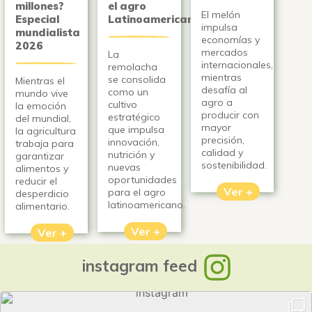
millones?
el agro
El melón
Especial
Latinoamericano
impulsa
mundialista
economías y
2026
mercados
La
internacionales,
remolacha
mientras
se consolida
Mientras el
desafía al
como un
mundo vive
agro a
cultivo
la emoción
producir con
estratégico
del mundial,
mayor
que impulsa
la agricultura
precisión,
innovación,
trabaja para
calidad y
nutrición y
garantizar
sostenibilidad.
nuevas
alimentos y
oportunidades
reducir el
Ver +
para el agro
desperdicio
latinoamericano.
alimentario.
Ver +
Ver +
instagram feed