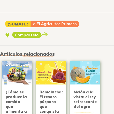
¡SÚMATE!
a El Agricultor Primero
♥
Compártelo
Artículos relacionados
¿Cómo se
Remolacha:
Melón a la
produce la
El tesoro
vista: el rey
comida
púrpura
refrescante
que
que
del agro
alimenta a
conquista