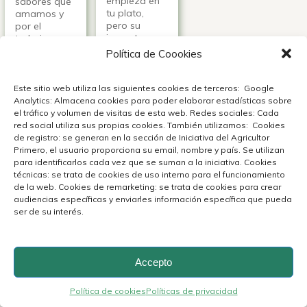
empieza en
sabores que
tu plato,
amamos y
pero su
por el
impacto
trabajo
llega hasta
agrícola que
Política de Coookies
la tierra y a
hace posible
quienes la
cada uno de
cultivan.
ellos.
Este sitio web utiliza las siguientes cookies de terceros: Google
!Conócelo!
Analytics: Almacena cookies para poder elaborar estadísticas sobre
Ver +
el tráfico y volumen de visitas de esta web. Redes sociales: Cada
Ver +
red social utiliza sus propias cookies. También utilizamos: Cookies
de registro: se generan en la sección de Iniciativa del Agricultor
Primero, el usuario proporciona su email, nombre y país. Se utilizan
para identificarlos cada vez que se suman a la iniciativa. Cookies
técnicas: se trata de cookies de uso interno para el funcionamiento
de la web. Cookies de remarketing: se trata de cookies para crear
audiencias específicas y enviarles información específica que pueda
ser de su interés.
Accepto
Política de cookies
Políticas de privacidad